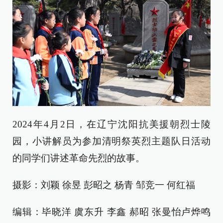
2024年4月2日，在辽宁沈阳抗美援朝烈士陵
园，小讲解员为参加清明祭英烈主题队日活动
的同学们讲述革命先烈的故事。
摄影：刘颖 徐昱 彭昭之 杨青 邹竞一 何红福
编辑：毕晓洋 虞东升 李鑫 郝昭 张曼怡卢烨鸣