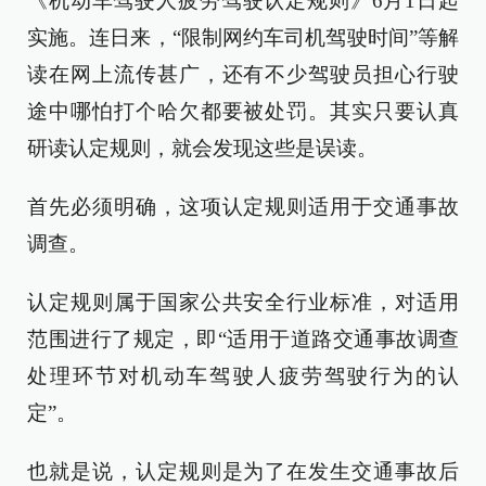
《机动车驾驶人疲劳驾驶认定规则》6月1日起
实施。连日来，“限制网约车司机驾驶时间”等解
读在网上流传甚广，还有不少驾驶员担心行驶
途中哪怕打个哈欠都要被处罚。其实只要认真
研读认定规则，就会发现这些是误读。
首先必须明确，这项认定规则适用于交通事故
调查。
认定规则属于国家公共安全行业标准，对适用
范围进行了规定，即“适用于道路交通事故调查
处理环节对机动车驾驶人疲劳驾驶行为的认
定”。
也就是说，认定规则是为了在发生交通事故后