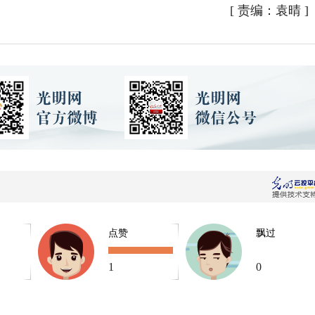
[
责编：袁晴
]
点赞
飘过
1
0