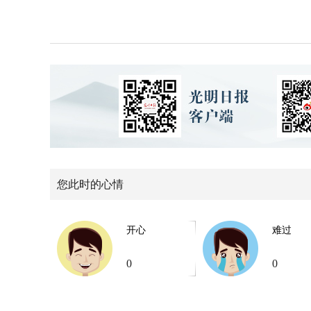
您此时的心情
开心
难过
0
0