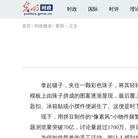
时政
国际
时评
理
首页
>
时政频道
>
要闻
>
正文
拿起镊子，夹住一颗彩色珠子，将其轻轻
模板上由珠子拼成的图案逐渐显现，最后覆
匙扣、冰箱贴或小摆件便诞生了。这便是时
现下，用拼豆制作的“像素风”小物件频繁
题浏览量突破70亿，讨论量超过1700万
为何如此简单的手工活动，能让人感到放