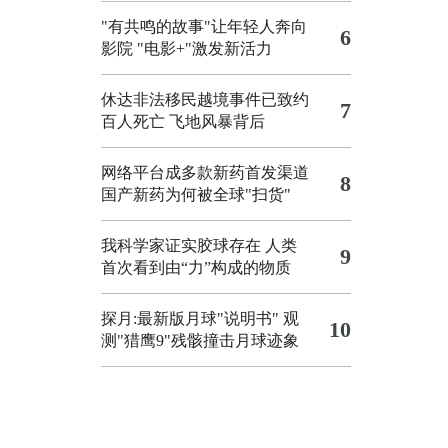
"有共鸣的故事"让年轻人奔向
6
影院
"电影+"激发新活力
休达非法移民越境事件已致约
7
百人死亡
飞地风暴背后
网络平台成多款新药首发渠道
8
国产新药为何被全球"扫货"
我科学家证实胶球存在 人类
9
首次看到由“力”构成的物质
探月:最新版月球"说明书"
观
10
测"猎鹰9"残骸撞击月球迹象