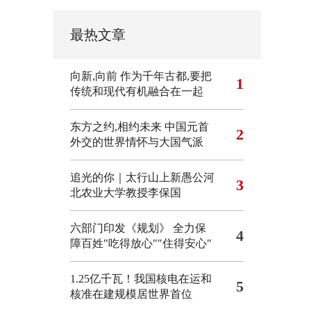
最热文章
向新,向前
作为千年古都,要把
1
传统和现代有机融合在一起
东方之约,相约未来 中国元首
2
外交的世界情怀与大国气派
追光的你｜太行山上新愚公河
3
北农业大学教授李保国
六部门印发《规划》 全力保
4
障百姓"吃得放心""住得安心"
1.25亿千瓦！我国核电在运和
5
核准在建规模居世界首位