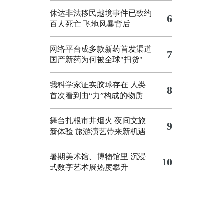
休达非法移民越境事件已致约
6
百人死亡
飞地风暴背后
网络平台成多款新药首发渠道
7
国产新药为何被全球"扫货"
我科学家证实胶球存在 人类
8
首次看到由“力”构成的物质
舞台扎根市井烟火 夜间文旅
9
新体验
旅游演艺带来新机遇
暑期美术馆、博物馆里 沉浸
10
式数字艺术展热度攀升