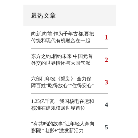
最热文章
向新,向前
作为千年古都,要把
1
传统和现代有机融合在一起
东方之约,相约未来 中国元首
2
外交的世界情怀与大国气派
六部门印发《规划》 全力保
3
障百姓"吃得放心""住得安心"
1.25亿千瓦！我国核电在运和
4
核准在建规模居世界首位
"有共鸣的故事"让年轻人奔向
5
影院
"电影+"激发新活力