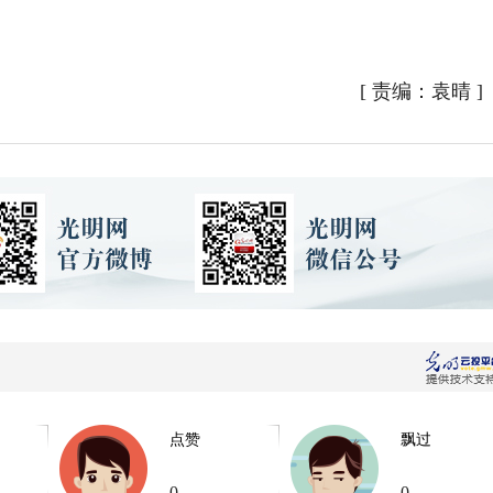
[
责编：袁晴
]
点赞
飘过
0
0