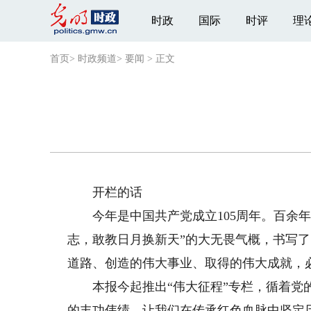
时政
国际
时评
理
首页
>
时政频道
>
要闻
>
正文
开栏的话
今年是中国共产党成立105周年。百余年
志，敢教日月换新天”的大无畏气概，书写
道路、创造的伟大事业、取得的伟大成就，
本报今起推出“伟大征程”专栏，循着党的
的丰功伟绩。让我们在传承红色血脉中坚定