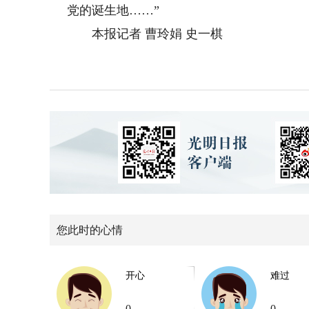
党的诞生地……”
本报记者 曹玲娟 史一棋
您此时的心情
开心
难过
0
0