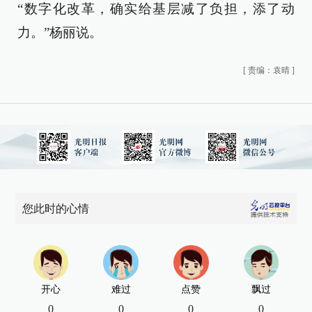
“数字化改革，确实给基层减了负担，添了动
力。”杨丽说。
[
责编：袁晴
]
您此时的心情
开心
难过
点赞
飘过
0
0
0
0