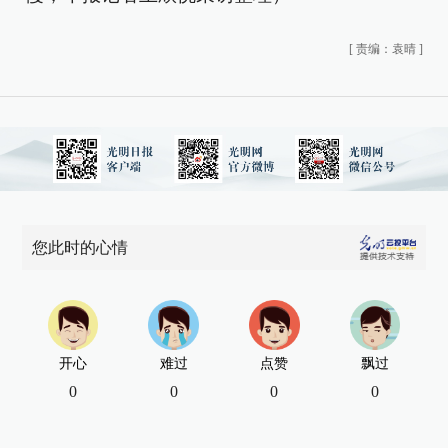
[
责编：袁晴
]
您此时的心情
开心
难过
点赞
飘过
0
0
0
0