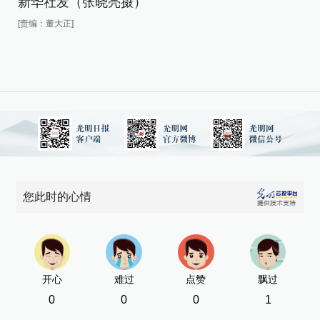
新华社发（张晓亮摄）
新
[责编：董大正]
[责
您此时的心情
开心
难过
点赞
飘过
0
0
0
1