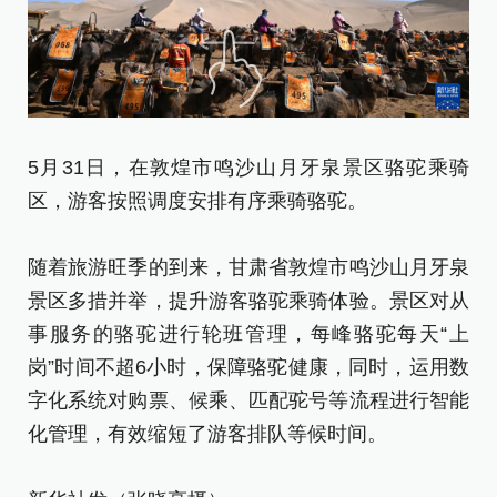
5月31日，在敦煌市鸣沙山月牙泉景区骆驼乘骑
5
区，游客按照调度安排有序乘骑骆驼。
息
随着旅游旺季的到来，甘肃省敦煌市鸣沙山月牙泉
随
景区多措并举，提升游客骆驼乘骑体验。景区对从
景
事服务的骆驼进行轮班管理，每峰骆驼每天“上
事
岗”时间不超6小时，保障骆驼健康，同时，运用数
岗
字化系统对购票、候乘、匹配驼号等流程进行智能
字
化管理，有效缩短了游客排队等候时间。
化