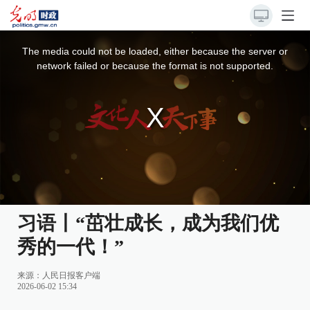
This
is
a
The media could not be loaded, either because the server or
modal
window.
network failed or because the format is not supported.
习语丨“茁壮成长，成为我们优
秀的一代！”
来源：
人民日报客户端
2026-06-02 15:34