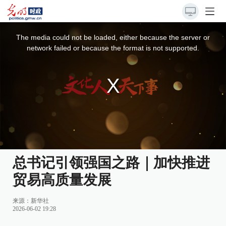
This
is
a
The media could not be loaded, either because the server or
modal
window.
network failed or because the format is not supported.
总书记引领强国之路｜加快推进
贸易高质量发展
来源：
新华社
2026-06-02 19:28