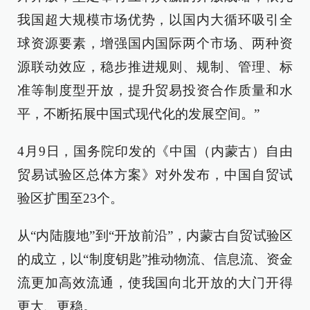
我国超大规模市场优势，以国内大循环吸引全
球资源要素，增强国内国际两个市场、两种资
源联动效应，稳步推进规则、规制、管理、标
准等制度型开放，提升贸易投资合作质量和水
平，不断拓展中国式现代化的发展空间。”
4月9日，国务院印发的《中国（内蒙古）自由
贸易试验区总体方案》对外发布，中国自贸试
验区扩围至23个。
从“内陆腹地”到“开放前沿”，内蒙古自贸试验区
的成立，以“制度钥匙”推动物流、信息流、资金
流更加高效流通，使我国向北开放的大门开得
更大、更稳。