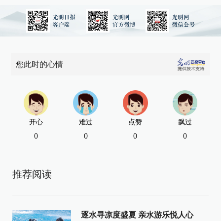
您此时的心情
开心
难过
点赞
飘过
0
0
0
0
推荐阅读
逐水寻凉度盛夏 亲水游乐悦人心