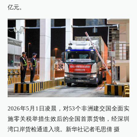
亿元。
2026年5月1日凌晨，对53个非洲建交国全面实
施零关税举措生效后的全国首票货物，经深圳
湾口岸货检通道入境。新华社记者毛思倩 摄