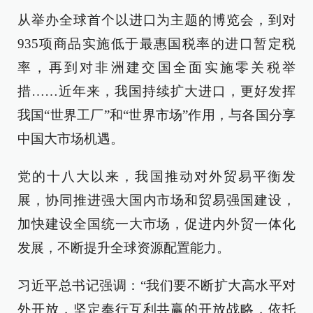
从举办全球首个以进口为主题的博览会，到对
935项商品实施低于最惠国税率的进口暂定税
率，再到对非洲建交国全面实施零关税举
措……近年来，我国持续扩大进口，更好发挥
我国“世界工厂”和“世界市场”作用，与各国分享
中国大市场机遇。
党的十八大以来，我国推动对外贸易平衡发
展，协同推进强大国内市场和贸易强国建设，
加快建设全国统一大市场，促进内外贸一体化
发展，不断提升全球资源配置能力。
习近平总书记强调：“我们要不断扩大高水平对
外开放，坚定奉行互利共赢的开放战略，依托