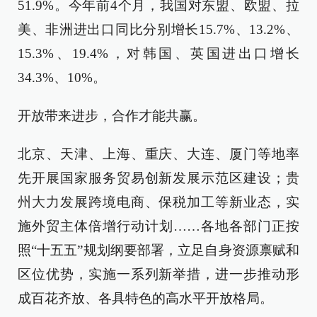
51.9%。今年前4个月，我国对东盟、欧盟、拉
美、非洲进出口同比分别增长15.7%、13.2%、
15.3%、19.4%，对韩国、英国进出口增长
34.3%、10%。
开放带来进步，合作才能共赢。
北京、天津、上海、重庆、大连、厦门等地率
先开展国家服务贸易创新发展示范区建设；贵
州大力发展跨境电商、保税加工等新业态，实
施外贸主体倍增行动计划……各地各部门正按
照“十五五”规划纲要部署，立足自身资源禀赋和
区位优势，实施一系列新举措，进一步推动形
成百花齐放、各具特色的高水平开放格局。