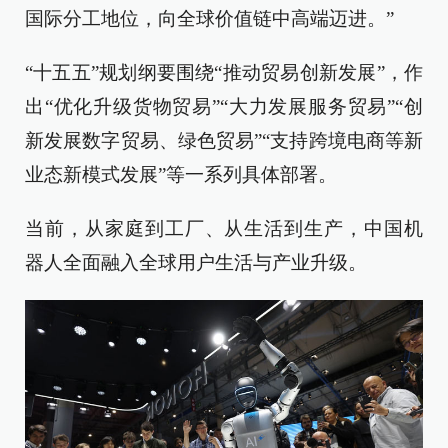
国际分工地位，向全球价值链中高端迈进。”
“十五五”规划纲要围绕“推动贸易创新发展”，作
出“优化升级货物贸易”“大力发展服务贸易”“创
新发展数字贸易、绿色贸易”“支持跨境电商等新
业态新模式发展”等一系列具体部署。
当前，从家庭到工厂、从生活到生产，中国机
器人全面融入全球用户生活与产业升级。