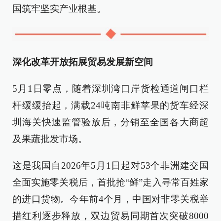
国筑牢坚实产业根基。
深化改革开放拓展贸易发展新空间
5月1日零点，随着深圳湾口岸货检通道闸口栏
杆缓缓抬起，满载24吨南非鲜苹果的货车经深
圳海关快速监管验放后，分销至全国各大商超
及果蔬批发市场。
这是我国自2026年5月1日起对53个非洲建交国
全面实施零关税后，首批抢“鲜”走入寻常百姓家
的进口货物。今年前4个月，中国对非零关税举
措红利逐步释放，双边贸易同期首次突破8000