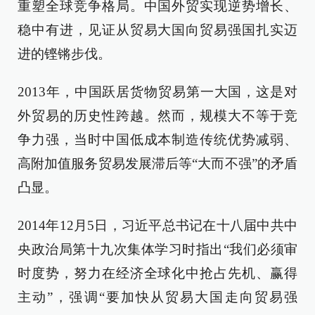
重塑全球竞争格局。中国外贸实现逆势增长、
稳中有进，见证从贸易大国向贸易强国扎实迈
进的铿锵步伐。
2013年，中国跃居货物贸易第一大国，这是对
外贸易的历史性跨越。然而，规模大不等于竞
争力强，当时中国低成本制造传统优势减弱、
高附加值服务贸易发展滞后等“大而不强”的矛盾
凸显。
2014年12月5日，习近平总书记在十八届中共中
央政治局第十九次集体学习时指出“我们必须审
时度势，努力在经济全球化中抢占先机、赢得
主动”，强调“要加快从贸易大国走向贸易强