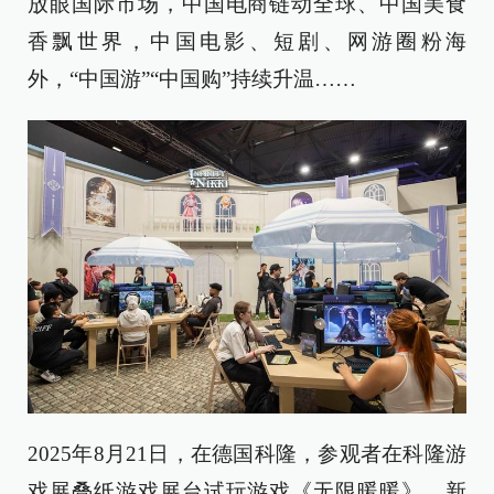
放眼国际市场，中国电商链动全球、中国美食
香飘世界，中国电影、短剧、网游圈粉海
外，“中国游”“中国购”持续升温……
2025年8月21日，在德国科隆，参观者在科隆游
戏展叠纸游戏展台试玩游戏《无限暖暖》。新