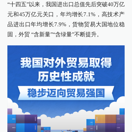
“十四五”以来，我国进出口总值先后突破40万亿
元和45万亿元关口，年均增长7.1%，高技术产
品进出口年均增长7.9%，货物贸易大国地位稳
固，外贸 “含新量”“含绿量”不断提升。