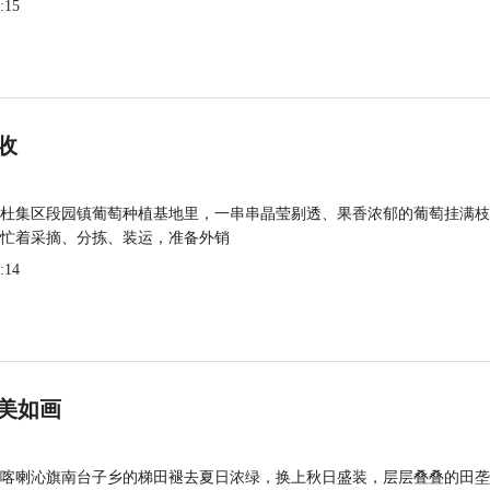
:15
收
杜集区段园镇葡萄种植基地里，一串串晶莹剔透、果香浓郁的葡萄挂满枝
忙着采摘、分拣、装运，准备外销
:14
美如画
喀喇沁旗南台子乡的梯田褪去夏日浓绿，换上秋日盛装，层层叠叠的田垄