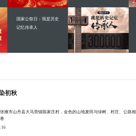
国家公祭日：我是历史
记忆传承人
染初秋
张掖市山丹县大马营镇陈家庄村，金色的山地麦田与绿树、村庄、公路相
卷
:16