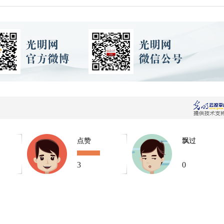
点赞
飘过
3
0