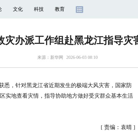
论
文化
科技
教育
救灾办派工作组赴黑龙江指导灾
来源：
新华网
2026-06-03 08:10
获悉，针对黑龙江省近期发生的极端大风灾害，国家防
灾区实地查看灾情，指导协助地方做好受灾群众基本生活
[
责编：袁晴
]