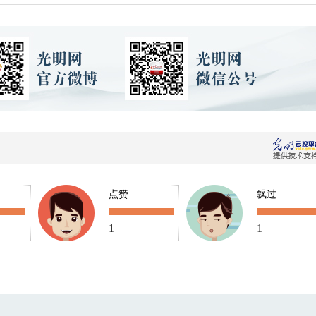
点赞
飘过
1
1