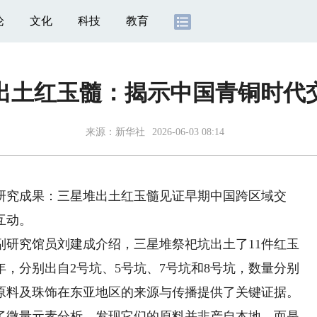
论
文化
科技
教育
出土红玉髓：揭示中国青铜时代
来源：
新华社
2026-06-03 08:14
究成果：三星堆出土红玉髓见证早期中国跨区域交
互动。
究馆员刘建成介绍，三星堆祭祀坑出土了11件红玉
0年，分别出自2号坑、5号坑、7号坑和8号坑，数量分别
髓原料及珠饰在东亚地区的来源与传播提供了关键证据。
微量元素分析，发现它们的原料并非产自本地，而是