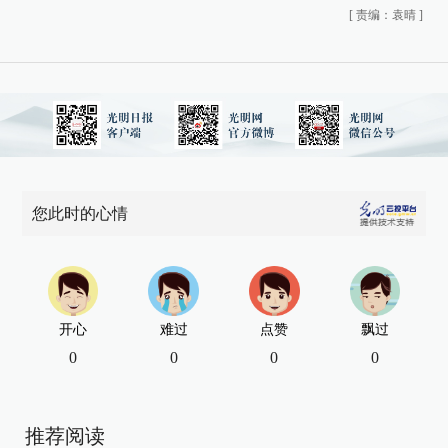
[
责编：袁晴
]
您此时的心情
开心
难过
点赞
飘过
0
0
0
0
推荐阅读