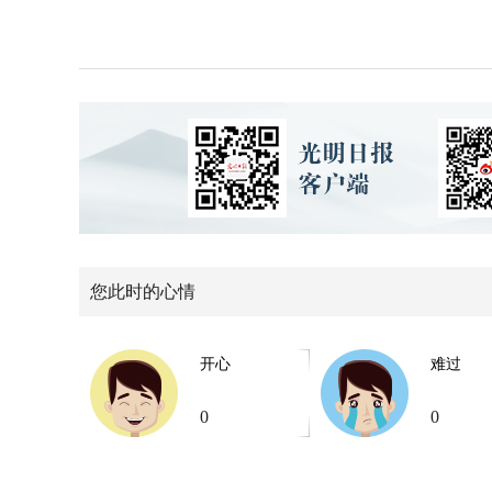
您此时的心情
开心
难过
0
0