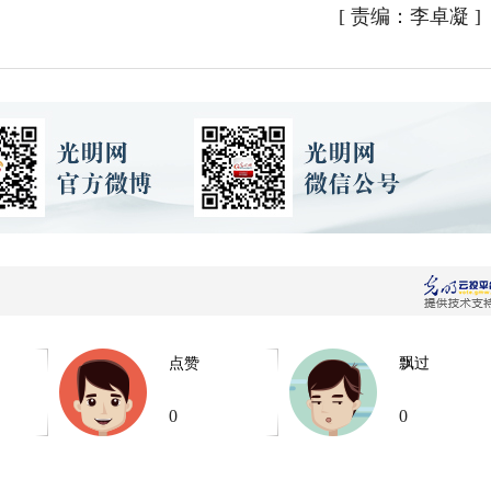
[
责编：李卓凝
]
点赞
飘过
0
0