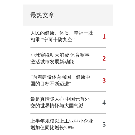
最热文章
人民的健康、体质、幸福一脉
1
相承
“宁可十防九空”
小球赛撬动大消费 体育赛事
2
激活城市发展新动能
“向着建设体育强国、健康中
3
国的目标不断迈进”
最是真情暖人心 中国元首外
4
交的世界情怀与大国气派
上半年规模以上工业中小企业
5
增加值同比增长5.8%