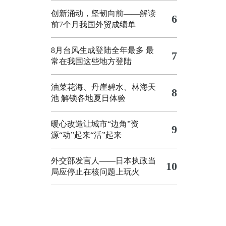
创新涌动，坚韧向前——解读
6
前7个月我国外贸成绩单
8月台风生成登陆全年最多 最
7
常在我国这些地方登陆
油菜花海、丹崖碧水、林海天
8
池 解锁各地夏日体验
暖心改造让城市“边角”资
9
源“动”起来“活”起来
外交部发言人——日本执政当
10
局应停止在核问题上玩火