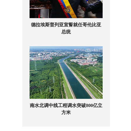
德拉埃斯普列亚宣誓就任哥伦比亚
总统
南水北调中线工程调水突破800亿立
方米