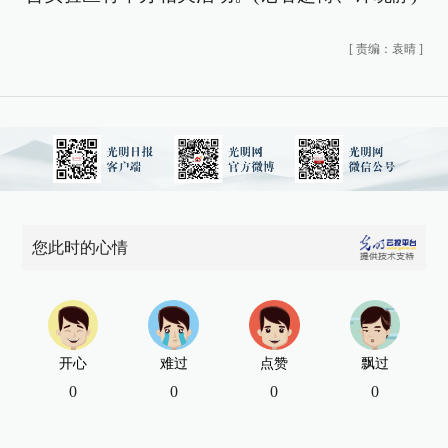
[
责编：袁晴
]
您此时的心情
开心
难过
点赞
飘过
0
0
0
0