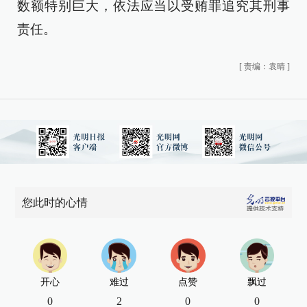
数额特别巨大，依法应当以受贿罪追究其刑事
责任。
[
责编：袁晴
]
您此时的心情
开心
难过
点赞
飘过
0
2
0
0