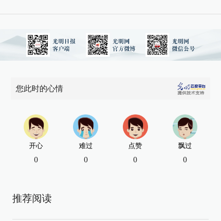
您此时的心情
开心
难过
点赞
飘过
0
0
0
0
推荐阅读