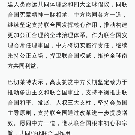
建人类命运共同体理念和四大全球倡议，同联
合国宪章精神一脉相承。中方愿同各方一道，
继续坚定支持联合国发挥核心作用，推动构建
更加公正合理的全球治理体系。作为联合国安
理会常任理事国，中方将切实履行责任，继续
秉持公正立场，捍卫联合国权威，维护全球南
方共同利益。
巴切莱特表示，高度赞赏中方长期坚定致力于
推动多边主义和联合国事业，支持平衡推进联
合国和平、发展、人权三大支柱，坚持会员国
主导原则，支持联合国通过改革进一步提质增
效。愿同中方一道，遵从联合国根本初心和宗
旨，共同强化联合国作用。