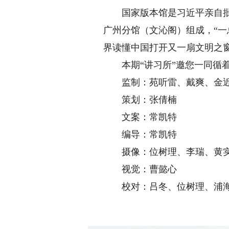
国家版本馆是习近平亲自批准
广州分馆（文沁阁）组成，“一
界读懂中国打开又一扇文明之
本期“讲习所”邀您一同循着
监制：苑听雷、戴爽、金
策划：张倩楠
文案：常凯特
编导：常凯特
摄像：位树理、李瑞、黄
视觉：曹懿心
校对：吕冬、位树理、浦