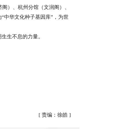
阁）、杭州分馆（文润阁）、
“中华文化种子基因库”，为世
明生生不息的力量。
[
责编：徐皓
]