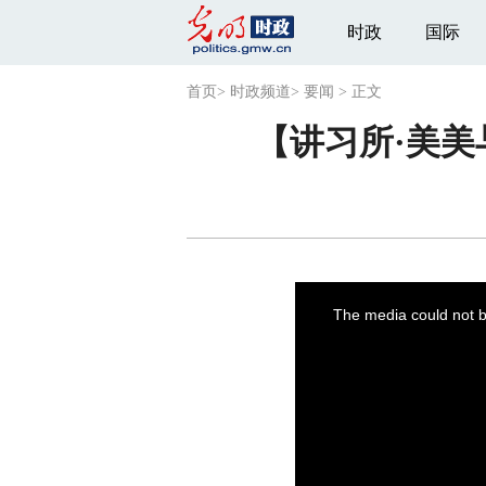
时政
国际
首页
>
时政频道
>
要闻
>
正文
【讲习所·美
This
is
a
The media could not be
modal
window.