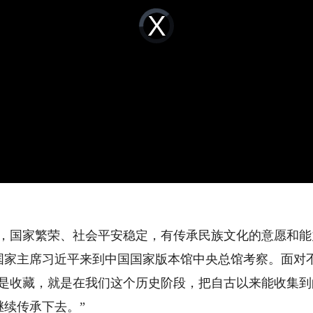
Video
Player
is
loading.
国家繁荣、社会平安稳定，有传承民族文化的意愿和能力，
、国家主席习近平来到中国国家版本馆中央总馆考察。面对
就是收藏，就是在我们这个历史阶段，把自古以来能收集
续传承下去。”