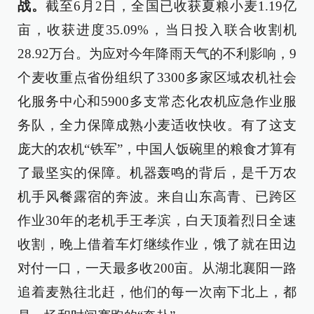
战。
截至6月2日，全国已收获夏粮小麦1.19亿
亩，收获进度35.09%，当日投入联合收割机
28.92万台。为应对今年降雨天气的不利影响，9
个麦收重点省份组织了3300多家区域农机社会
化服务中心和5900多支常态化农机应急作业服
务队，全力保障成熟小麦适收快收。有了这支
庞大的农机“铁军”，中国人饭碗里的粮食才算有
了最坚实的保障。机器轰鸣的背后，是千万农
机手风餐露宿的奔波。来自山东高青、已跨区
作业30年的老机手王孝滨，白天顶着烈日全速
收割，晚上借着车灯继续作业，饿了就在田边
对付一口，一天最多收200亩。从湖北襄阳一路
追着麦熟往北赶，他们的每一次南下北上，都