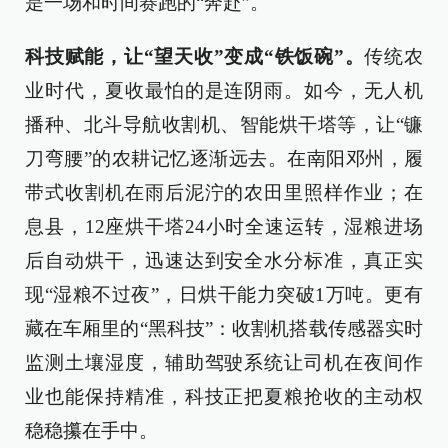
是一场和时间赛跑的“奔赴”。
科技赋能，让“望天收”变成“铁饭碗”。
传统农
业时代，夏收最怕的是连阴雨。如今，无人机
播种、北斗导航收割机、智能烘干塔等，让“镰
刀弯腰”的农耕记忆逐渐远去。在南阳邓州，履
带式收割机在雨后泥泞的农田里照样作业；在
息县，12座烘干塔24小时全速运转，湿粮进场
后自动烘干，迅速达到安全水分标准，真正实
现“湿粮不过夜”，日烘干能力突破1万吨。更有
藏在车厢里的“黑科技”：收割机搭载传感器实时
监测土壤湿度，辅助驾驶系统让司机在夜间作
业也能保持精准，科技正把夏粮抢收的主动权
稳稳攥在手中。