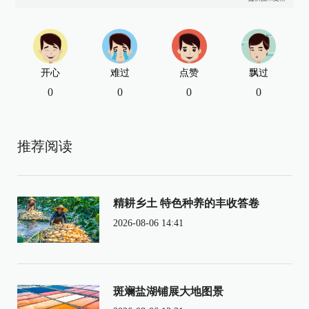
开心
难过
点赞
飘过
0
0
0
0
推荐阅读
精耕乡土 特色种养的丰收答卷
2026-08-06 14:41
斑斓盐湖铺展大地图景