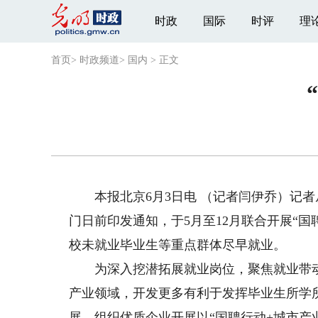
时政
国际
时评
理
首页
>
时政频道
>
国内
>
正文
本报北京6月3日电 （记者闫伊乔）记者
门日前印发通知，于5月至12月联合开展“国聘行
校未就业毕业生等重点群体尽早就业。
为深入挖潜拓展就业岗位，聚焦就业带动
产业领域，开发更多有利于发挥毕业生所学
展，组织优质企业开展以“国聘行动+城市产