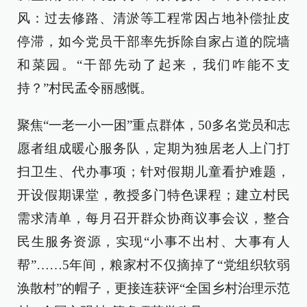
风：过去修路、清淤等工程常因占地补偿扯皮
停滞，如今党员干部率先拆除自家占道的院墙
和菜园。“干部先动了起来，我们咋能不支
持？”村民孟令丽感慨。
聚焦“一老一小一困”重点群体，50多名党员和志
愿者组成暖心服务队，定期为独居老人上门打
扫卫生、代办事项；针对假期儿童看护难题，
开设假期课堂，教授多门特色课程；建立村民
需求清单，每月召开群众协商议事会议，整合
民生服务资源，实现“小事不出村、大事有人
帮”……5年间，粮家村不仅摘掉了“党组织软弱
涣散村”的帽子，更接连获评“全国乡村治理示范