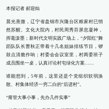
本报记者 郝迎灿
晨光熹微，辽宁省盘锦市兴隆台区粮家村已悄
然苏醒。文化大院内，村民周秀芬屏息凝神，
挥毫泼墨；新时代文明实践广场上，“夕阳红”舞
蹈队队长曹秋正带着十几名姐妹排练节目，锣
鼓点清脆作响；村委会会议室里，村两委班子
成员围坐一桌，认真讨论村屯绿化方案……
谁能想到，5年前，这里还是个党组织软弱涣
散、村集体经济一穷二白的“后进村”。
“甭管大事小事，先办几件实事”