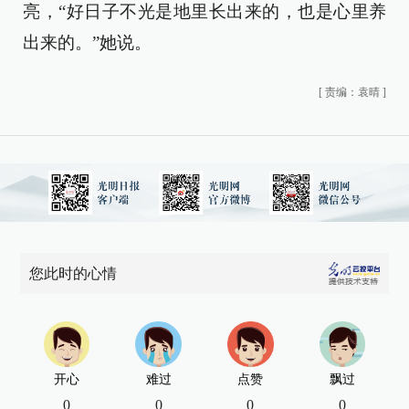
亮，“好日子不光是地里长出来的，也是心里养
出来的。”她说。
[
责编：袁晴
]
您此时的心情
开心
难过
点赞
飘过
0
0
0
0