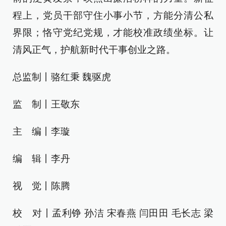
程上，党员干部守住小事小节，方能分清公私
界限；恪守党纪党规，才能校准政绩坐标。让
清风正气，护航新时代干事创业之路。
总监制丨骆红秉 魏驱虎
监 制丨王敬东
主 编丨李璇
编 辑丨李丹
视 觉丨陈腾
校 对丨孟利铮 孙洁 宋春燕 闫田田 毛长志 梁