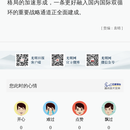
格局的加速形成，一条更好融入国内国际双循
环的重要战略通道正全面建成。
[
责编：袁晴
]
您此时的心情
开心
难过
点赞
飘过
0
0
0
0