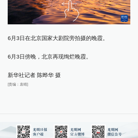
6
6月3日在北京国家大剧院旁拍摄的晚霞。
6
6月3日傍晚，北京再现绚烂晚霞。
新
[责
新华社记者 陈晔华 摄
[责编：袁晴]