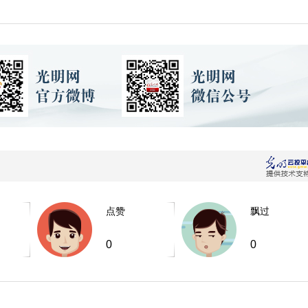
点赞
飘过
0
0