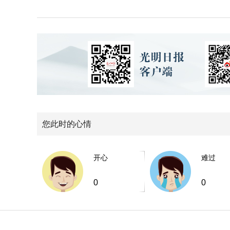
您此时的心情
开心
难过
0
0