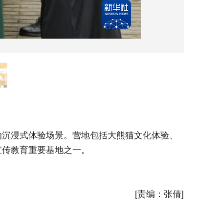
6月2日
沉浸式体验场景。营地包括大熊猫文化体验、
位于四
宣传教育重要基地之一。
科普游憩
新华社
[责编：张倩]