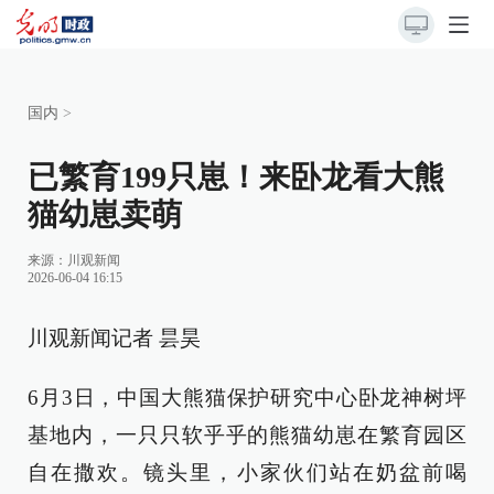
国内
>
已繁育199只崽！来卧龙看大熊
猫幼崽卖萌
来源：
川观新闻
2026-06-04 16:15
川观新闻记者 昙昊
6月3日，中国大熊猫保护研究中心卧龙神树坪
基地内，一只只软乎乎的熊猫幼崽在繁育园区
自在撒欢。镜头里，小家伙们站在奶盆前喝