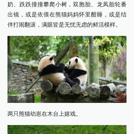
奶、跌跌撞撞攀爬小树，双胞胎、龙凤胎轮番
出镜，或是依偎在熊猫妈妈怀里酣睡，或是结
伴打闹翻滚，满眼皆是无忧无虑的鲜活模样。
两只熊猫幼崽在木台上嬉戏。