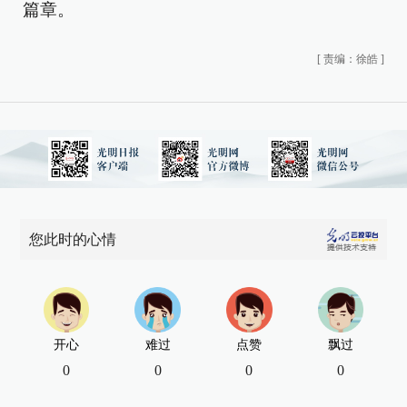
篇章。
[
责编：徐皓
]
您此时的心情
开心
难过
点赞
飘过
0
0
0
0