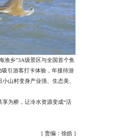
渔乡”3A级景区与全国首个鱼
动吸引游客打卡体验，年接待游
日小山村变身产业强、生态美、
享为桥，让冷水资源变成“活
[
责编：徐皓
]