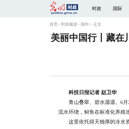
时政
国际
首页
>
时政频道
>
国内
>
正文
美丽中国行丨藏在
科技日报记者 赵卫华
青山叠翠、碧水潺潺。6月2
流水环绕，鲟鱼在标准化养殖
这里依托得天独厚的冷水资源