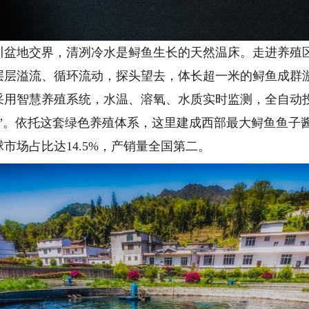
地交界，清冽冷水是鲟鱼生长的天然温床。走进养殖区
层层溢流、循环流动，探头望去，体长超一米的鲟鱼成群
采用智慧养殖系统，水温、溶氧、水质实时监测，全自动
源”。依托这套绿色养殖体系，这里建成西部最大鲟鱼鱼子
球市场占比达14.5%，产销量全国第二。