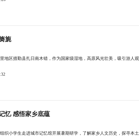
旖旎
里地区措勤县扎日南木错，作为国家级湿地，高原风光壮美，吸引游人观
:32
记忆 感悟家乡底蕴
组织小学生走进城市记忆馆开展暑期研学，了解家乡人文历史，探寻本土