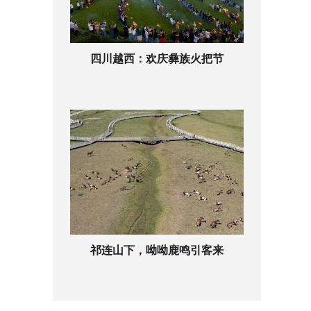
四川越西：欢庆彝族火把节
祁连山下，呦呦鹿鸣引客来