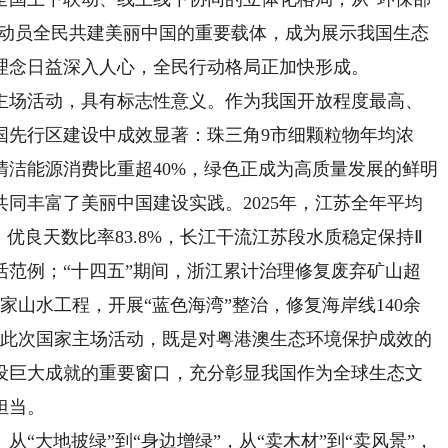
为动员全民共建美丽中国的重要载体，成为展示我国生态
理念日益深入人心，全民行动格局正加快形成。
场活动，具有标志性意义。作为我国开放程度最高、
国先行区建设中成效显著：珠三角9市细颗粒物年均浓
洁能源消费比重超40%，绿色正成为高质量发展的鲜明
同丰富了美丽中国建设实践。2025年，江苏全年平均
1%，优良天数比率83.8%，长江干流江苏段水质稳定保持Ⅱ
活范例；“十四五”期间，浙江累计治理修复废弃矿山超
家山水工程，开展“蓝色海湾”整治，修复海岸线140余
亩。此次国家主场活动，既是对粤港澳生态环境保护成效的
设巨大成就的重要窗口，充分彰显我国作为全球生态文
担当。
大地披绿”到“身边增绿”，从“卖木材”到“卖风景”，