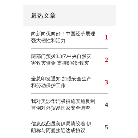
最热文章
向新向优向好！中国经济展现
1
强大韧性和活力
两部门预拨3.3亿中央自然灾
2
害救灾资金 支持8省份救灾
全总印发通知 加强安全生产
3
和劳动保护工作
我对美涉华消极措施实施反制
4
首例对外贸易国家安全调查
信息战凸显美伊局势胶着
伊
5
朗称与阿曼接近达成协议