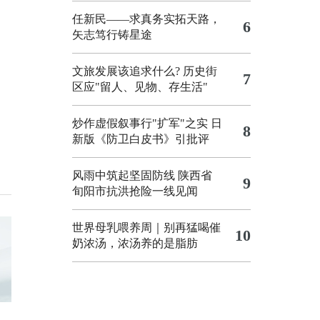
任新民——求真务实拓天路，
6
矢志笃行铸星途
文旅发展该追求什么?
历史街
7
区应"留人、见物、存生活"
炒作虚假叙事行"扩军"之实
日
8
新版《防卫白皮书》引批评
风雨中筑起坚固防线 陕西省
9
旬阳市抗洪抢险一线见闻
世界母乳喂养周｜别再猛喝催
10
奶浓汤，浓汤养的是脂肪