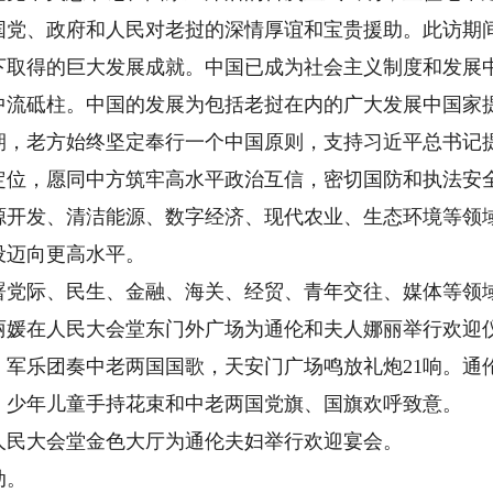
国党、政府和人民对老挝的深情厚谊和宝贵援助。此访期
下取得的巨大发展成就。中国已成为社会主义制度和发展
中流砥柱。中国的发展为包括老挝在内的广大发展中国家
期，老方始终坚定奉行一个中国原则，支持习近平总书记
定位，愿同中方筑牢高水平政治互信，密切国防和执法安
源开发、清洁能源、数字经济、现代农业、生态环境等领
设迈向更高水平。
际、民生、金融、海关、经贸、青年交往、媒体等领
在人民大会堂东门外广场为通伦和夫人娜丽举行欢迎仪
，军乐团奏中老两国国歌，天安门广场鸣放礼炮21响。通
。少年儿童手持花束和中老两国党旗、国旗欢呼致意。
民大会堂金色大厅为通伦夫妇举行欢迎宴会。
动。