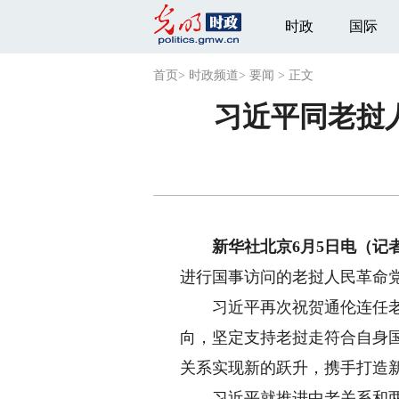
时政
国际
首页
>
时政频道
>
要闻
>
正文
习近平同老挝
新华社北京6月5日电（记者
进行国事访问的老挝人民革命
习近平再次祝贺通伦连任老挝
向，坚定支持老挝走符合自身
关系实现新的跃升，携手打造
习近平就推进中老关系和两国