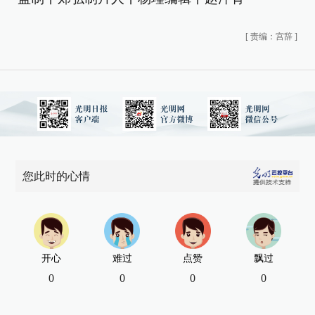
[
责编：宫辞
]
您此时的心情
开心
难过
点赞
飘过
0
0
0
0