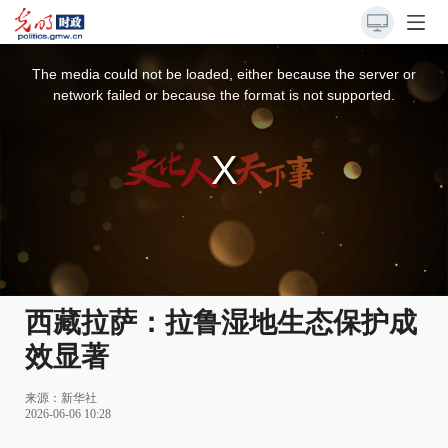
This
is
a
The media could not be loaded, either because the server or
modal
window.
network failed or because the format is not supported.
西藏拉萨：拉鲁湿地生态保护成
效显著
来源：
新华社
2026-06-06 10:28