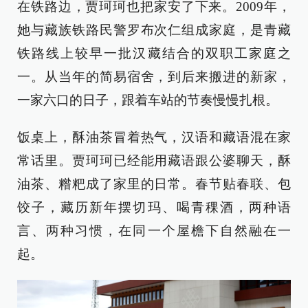
在铁路边，贾珂珂也把家安了下来。2009年，
她与藏族铁路民警罗布次仁组成家庭，是青藏
铁路线上较早一批汉藏结合的双职工家庭之
一。从当年的简易宿舍，到后来搬进的新家，
一家六口的日子，跟着车站的节奏慢慢扎根。
饭桌上，酥油茶冒着热气，汉语和藏语混在家
常话里。贾珂珂已经能用藏语跟公婆聊天，酥
油茶、糌粑成了家里的日常。春节贴春联、包
饺子，藏历新年摆切玛、喝青稞酒，两种语
言、两种习惯，在同一个屋檐下自然融在一
起。