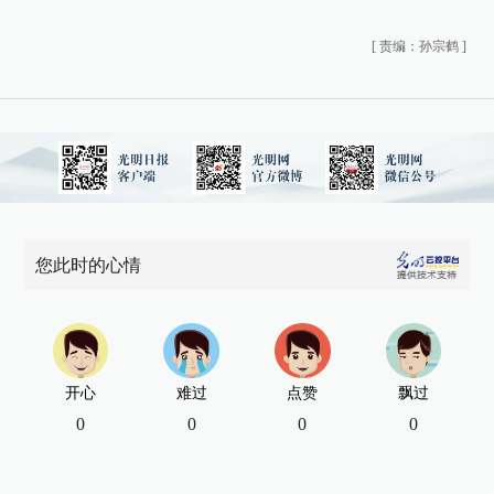
[
责编：孙宗鹤
]
您此时的心情
开心
难过
点赞
飘过
0
0
0
0