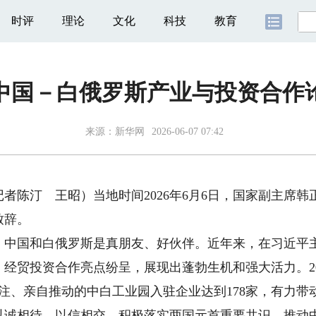
时评
理论
文化
科技
教育
中国－白俄罗斯产业与投资合作
来源：
新华网
2026-06-07 07:42
陈汀 王昭）当地时间2026年6月6日，国家副主席韩
致辞。
国和白俄罗斯是真朋友、好伙伴。近年来，在习近平主
经贸投资合作亮点纷呈，展现出蓬勃生机和强大活力。20
关注、亲自推动的中白工业园入驻企业达到178家，有力
以诚相待、以信相交，积极落实两国元首重要共识，推动