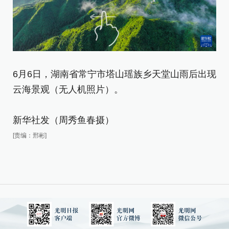
6
云
6月6日，湖南省常宁市塔山瑶族乡天堂山雨后出现
新
云海景观（无人机照片）。
[责
新华社发（周秀鱼春摄）
[责编：邢彬]