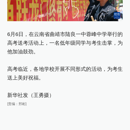
6月6日，在云南省曲靖市陆良一中蓉峰中学举行的
6
高考送考活动上，一名低年级同学与考生击掌，为
师
他加油鼓劲。
高
高考临近，各地学校开展不同形式的活动，为考生
送
送上美好祝福。
新
新华社发（王勇摄）
[责
[责编：邢彬]