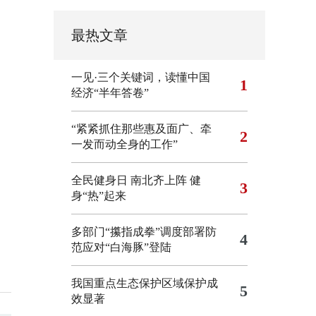
最热文章
一见·三个关键词，读懂中国
1
经济“半年答卷”
“紧紧抓住那些惠及面广、牵
2
一发而动全身的工作”
全民健身日 南北齐上阵 健
3
身“热”起来
多部门“攥指成拳”调度部署防
4
范应对“白海豚”登陆
我国重点生态保护区域保护成
5
效显著