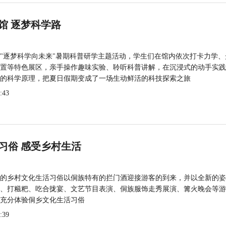
馆 逐梦科学路
"逐梦科学向未来"暑期科普研学主题活动，学生们在馆内依次打卡力学、
置等特色展区，亲手操作趣味实验、聆听科普讲解，在沉浸式的动手实践
的科学原理，把夏日假期变成了一场生动鲜活的科技探索之旅
:43
习俗 感受乡村生活
的乡村文化生活习俗以侗族特有的拦门酒迎接游客的到来，并以全新的姿
、打糍粑、吃合拢宴、文艺节目表演、侗族服饰走秀展演、篝火晚会等游
充分体验侗乡文化生活习俗
:39