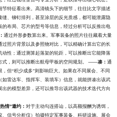
细节特征看出来。高清镜头下的细节，往往比文字描述
接缝、铆钉排列，甚至涂层的反光质感，都可能泄露隐
板的布局、芯片的型号等信息，经过分析可以反推出电
：
通过外形参数算出来。军事装备的照片往往藏着大量
通过照片背景以及参照物对比，可以精确计算出它的长
机动性；通过测算起落架的轮距，可以推断出它能降落
方式，则可以推断出航母甲板的空间规划。
——凑：
通
限，但“积少成多”则影响巨大。如果在不同展会、不同
（如雷达车、指挥车、装填车）信息，就能拼凑出该武
展出的模型差异，还可以推导出该武器的技术迭代方向
热情”邀约：
对于主动勾连搭讪，以高额报酬为诱饵，
仪、信号分析仪）拍摄特定军事装备、科研设施、展会