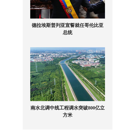
德拉埃斯普列亚宣誓就任哥伦比亚
总统
南水北调中线工程调水突破800亿立
方米