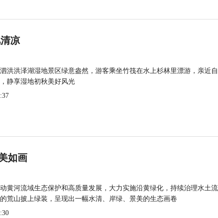
觅清凉
泗洪洪泽湖湿地景区绿意盎然，游客乘坐竹筏在水上杉林里漂游，亲近自
，静享湿地初秋美好风光
:37
美如画
动黄河流域生态保护和高质量发展，大力实施沿黄绿化，持续治理水土流
的荒山披上绿装，呈现出一幅水清、岸绿、景美的生态画卷
:30