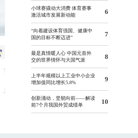
小球赛撬动大消费 体育赛事
6
激活城市发展新动能
“向着建设体育强国、健康中
7
国的目标不断迈进”
最是真情暖人心 中国元首外
8
交的世界情怀与大国气派
上半年规模以上工业中小企业
9
增加值同比增长5.8%
创新涌动，坚韧向前——解读
10
前7个月我国外贸成绩单