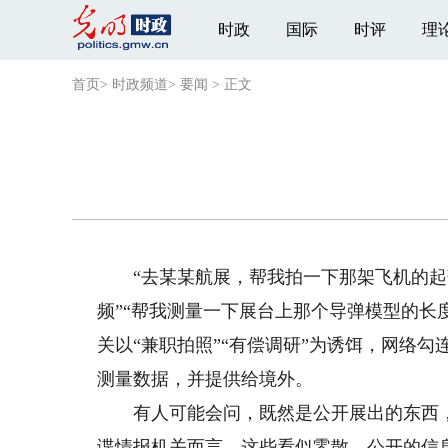
时政
国际
时评
理
首页
>
时政频道
>
要闻
>
正文
“去某某航展，帮我拍一下那架飞机的起落
频”“帮我测量一下展台上那个导弹模型的长
关以“兼职拍照”“有偿调研”为诱饵，网络
测量数据，并提供给境外。
有人可能会问，既然是公开展出的东西，
谍情报机关而言，这些看似零散、公开的信