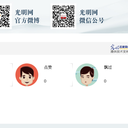
点赞
飘过
0
0