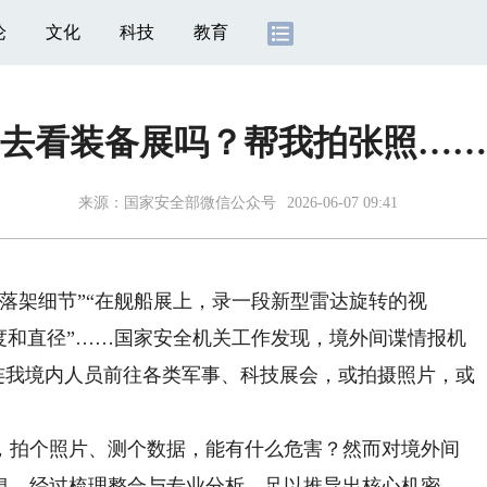
论
文化
科技
教育
去看装备展吗？帮我拍张照……
来源：
国家安全部微信公众号
2026-06-07 09:41
架细节”“在舰船展上，录一段新型雷达旋转的视
度和直径”……国家安全机关工作发现，境外间谍情报机
勾连我境内人员前往各类军事、科技展会，或拍摄照片，或
拍个照片、测个数据，能有什么危害？然而对境外间
息，经过梳理整合与专业分析，足以推导出核心机密。