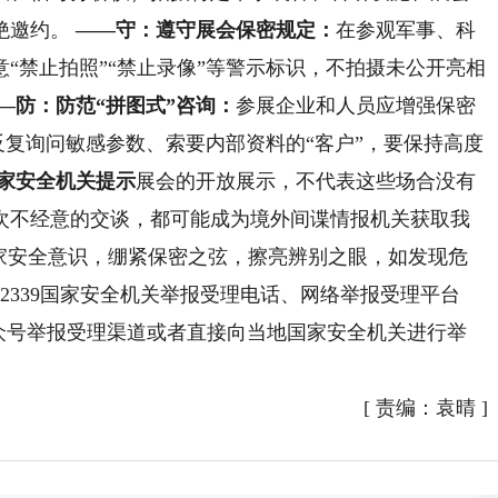
绝邀约。
——守：遵守展会保密规定：
在参观军事、科
“禁止拍照”“禁止录像”等警示标识，不拍摄未公开亮相
—防：防范“拼图式”咨询：
参展企业和人员应增强保密
，反复询问敏感参数、索要内部资料的“客户”，要保持高度
家安全机关提示
展会的开放展示，不代表这些场合没有
次不经意的交谈，都可能成为境外间谍情报机关获取我
国家安全意识，绷紧保密之弦，擦亮辨别之眼，如发现危
2339国家安全机关举报受理电话、网络举报受理平台
部微信公众号举报受理渠道或者直接向当地国家安全机关进行举
[
责编：袁晴
]