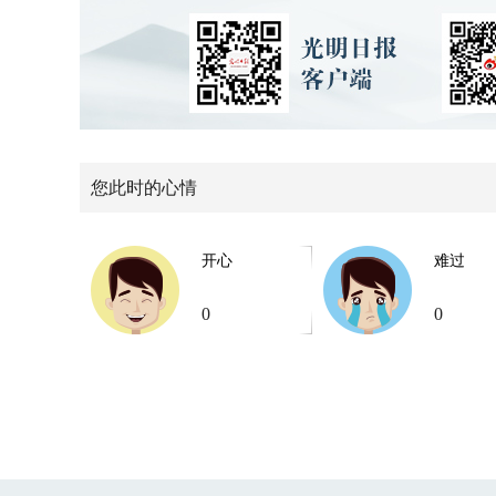
您此时的心情
开心
难过
0
0