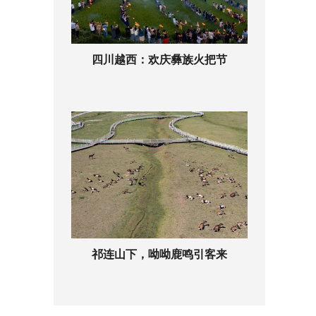
四川越西：欢庆彝族火把节
祁连山下，呦呦鹿鸣引客来