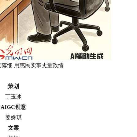
实落细 用惠民实事丈量政绩
策划
丁玉冰
AIGC创意
姜姝琪
文案