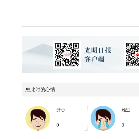
您此时的心情
开心
难过
0
0