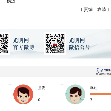
杨煜
[
责编：袁晴
]
点赞
飘过
0
3