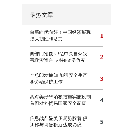
最热文章
向新向优向好！中国经济展现
1
强大韧性和活力
两部门预拨3.3亿中央自然灾
2
害救灾资金 支持8省份救灾
全总印发通知 加强安全生产
3
和劳动保护工作
我对美涉华消极措施实施反制
4
首例对外贸易国家安全调查
信息战凸显美伊局势胶着
伊
5
朗称与阿曼接近达成协议