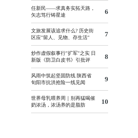
任新民——求真务实拓天路，
6
矢志笃行铸星途
文旅发展该追求什么?
历史街
7
区应"留人、见物、存生活"
炒作虚假叙事行"扩军"之实
日
8
新版《防卫白皮书》引批评
风雨中筑起坚固防线 陕西省
9
旬阳市抗洪抢险一线见闻
世界母乳喂养周｜别再猛喝催
10
奶浓汤，浓汤养的是脂肪