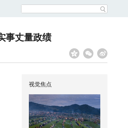
民实事丈量政绩
视觉焦点