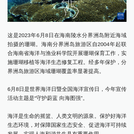
这
这是2023年6月8日在海南陵水分界洲岛附近海域
葵
拍摄的珊瑚。海南分界洲岛旅游区自2004年起联
海
合海南省海洋与渔业科学院开展珊瑚保育工作，实
已
施珊瑚移植等海洋生态修复工程。经多年保护，分
生
界洲岛旅游区海域珊瑚覆盖率显著提高。
6
6月8日是世界海洋日暨全国海洋宣传日，今年宣传
活
活动主题是“守护蔚蓝 向海图强”。
海
海洋是生命的摇篮、人类文明的源泉。保护好海洋
生
生态环境，对保障国家生态安全、促进海洋可持续
发