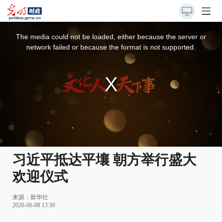
This
is
a
The media could not be loaded, either because the server or
modal
window.
network failed or because the format is not supported.
习近平抵达平壤 朝方举行盛大
欢迎仪式
来源：
新华社
2026-06-08 13:30