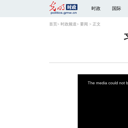
时政
国际
首页
>
时政频道
>
要闻
>
正文
This
is
a
The media could not be
modal
window.