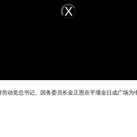
Video
Player
is
loading.
劳动党总书记、国务委员长金正恩在平壤金日成广场为