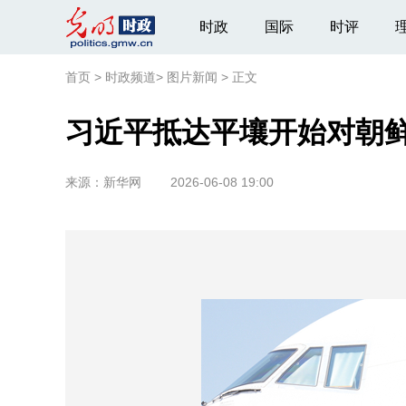
时政
国际
时评
首页
>
时政频道
>
图片新闻
>
正文
习近平抵达平壤开始对朝
来源：
新华网
2026-06-08 19:00