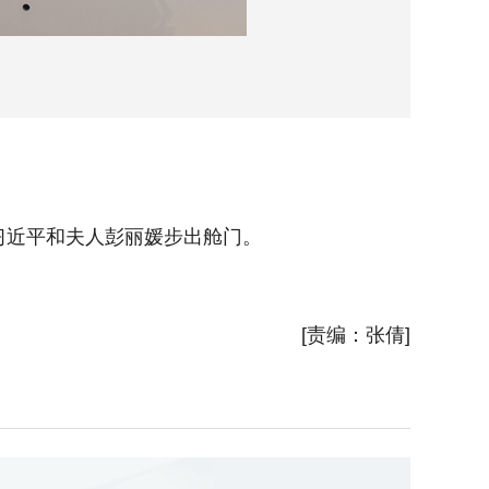
习近平和夫人彭丽媛步出舱门。
6月8
到机场迎
[责编：张倩]
新华社