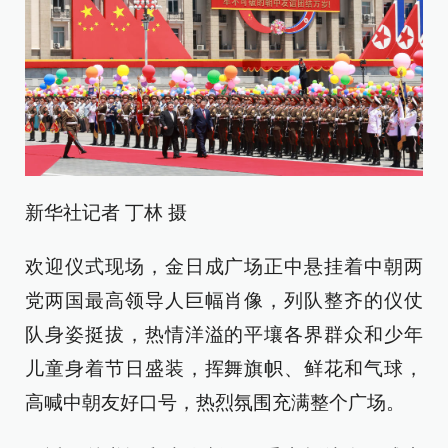
新华社记者 丁林 摄
欢迎仪式现场，金日成广场正中悬挂着中朝两
党两国最高领导人巨幅肖像，列队整齐的仪仗
队身姿挺拔，热情洋溢的平壤各界群众和少年
儿童身着节日盛装，挥舞旗帜、鲜花和气球，
高喊中朝友好口号，热烈氛围充满整个广场。