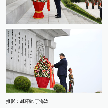
摄影：谢环驰 丁海涛