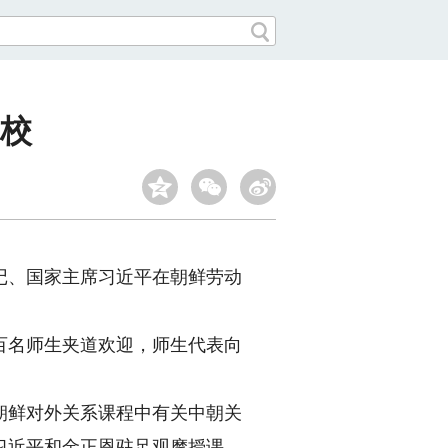
校
记、国家主席习近平在朝鲜劳动
百名师生夹道欢迎，师生代表向
鲜对外关系课程中有关中朝关
习近平和金正恩驻足观摩授课，