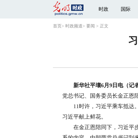
时政
国际
首页
>
时政频道
>
要闻
>
正文
习
新华社平壤6月9日电（记
党总书记、国务委员长金正恩
11时许，习近平乘车抵达。
习近平献上鲜花。
在金正恩陪同下，习近平步入
系的内容。中朝两党总书记到