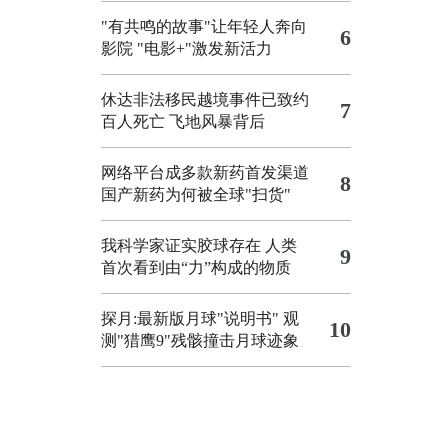
"有共鸣的故事"让年轻人奔向
6
影院
"电影+"激发新活力
休达非法移民越境事件已致约
7
百人死亡
飞地风暴背后
网络平台成多款新药首发渠道
8
国产新药为何被全球"扫货"
我科学家证实胶球存在 人类
9
首次看到由“力”构成的物质
探月:最新版月球"说明书"
观
10
测"猎鹰9"残骸撞击月球迹象