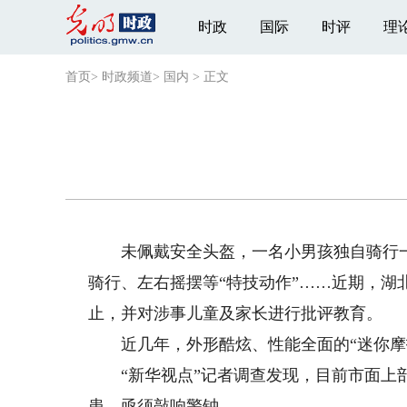
时政
国际
时评
理
首页
>
时政频道
>
国内
>
正文
未佩戴安全头盔，一名小男孩独自骑行一辆
骑行、左右摇摆等“特技动作”……近期，
止，并对涉事儿童及家长进行批评教育。
近几年，外形酷炫、性能全面的“迷你摩托
“新华视点”记者调查发现，目前市面上部
患，亟须敲响警钟。