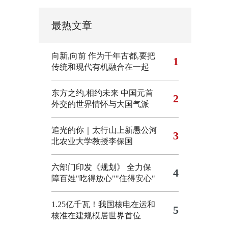
最热文章
向新,向前
作为千年古都,要把
1
传统和现代有机融合在一起
东方之约,相约未来 中国元首
2
外交的世界情怀与大国气派
追光的你｜太行山上新愚公河
3
北农业大学教授李保国
六部门印发《规划》 全力保
4
障百姓"吃得放心""住得安心"
1.25亿千瓦！我国核电在运和
5
核准在建规模居世界首位