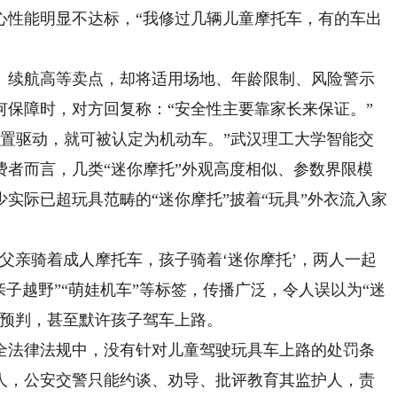
心性能明显不达标，“我修过几辆儿童摩托车，有的车出
续航高等卖点，却将适用场地、年龄限制、风险警示
何保障时，对方回复称：“安全性主要靠家长来保证。”
装置驱动，就可被认定为机动车。”武汉理工大学智能交
费者而言，几类“迷你摩托”外观高度相似、参数界限模
实际已超玩具范畴的“迷你摩托”披着“玩具”外衣流入家
亲骑着成人摩托车，孩子骑着‘迷你摩托’，两人一起
亲子越野”“萌娃机车”等标签，传播广泛，令人误以为“迷
少预判，甚至默许孩子驾车上路。
法律法规中，没有针对儿童驾驶玩具车上路的处罚条
年人，公安交警只能约谈、劝导、批评教育其监护人，责