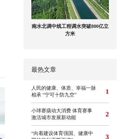
南水北调中线工程调水突破800亿立
方米
最热文章
人民的健康、体质、幸福一脉
1
相承
“宁可十防九空”
小球赛撬动大消费 体育赛事
2
激活城市发展新动能
“向着建设体育强国、健康中
3