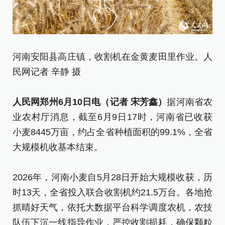
河南安阳县高庄镇，收割机在金黄麦田里作业。人
河
民网记者 辛静 摄
候
[责
人民网郑州6月10日电（记者 宋芳鑫）
据河南省农
业农村厅消息，截至6月9日17时，河南省已收获
小麦8445万亩，约占全省种植面积的99.1%，全省
大规模机收基本结束。
2026年，河南小麦自5月28日开始大规模收获，历
时13天，全省投入联合收割机约21.5万台。各地抢
抓晴好天气，依托大数据平台科学调度农机，农技
队伍下沉一线指导作业，严控收割损耗，确保颗粒