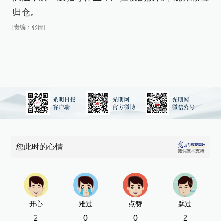
归仓。
[责编：张倩]
您此时的心情
开心
难过
点赞
飘过
2
0
0
2